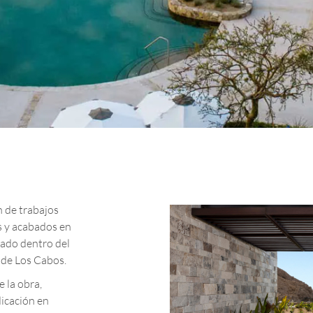
n de trabajos
es y acabados en
ado dentro del
 de Los Cabos.
e la obra,
icación en