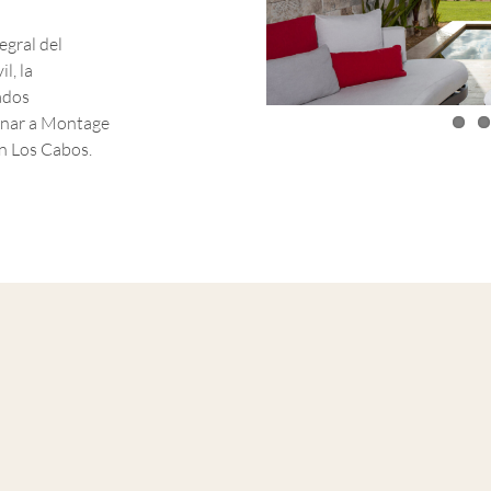
egral del
l, la
ados
onar a Montage
en Los Cabos.